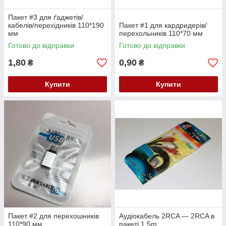
Пакет #3 для ґаджетів/
кабелів/перехідників 110*190
Пакет #1 для кардридерів/
мм
перехольників 110*70 мм
Готово до відправки
Готово до відправки
1,80
0,90
₴
₴
Купити
Купити
Пакет #2 для перехошників
Аудіокабель 2RCA — 2RCA в
110*90 мм
пакеті 1.5m