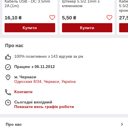
Кабель USB - DC 3.5mm
Штекер 5.5/2.1mm з
Кабе
2A (1m)
клемником
5.5/
крок
16,10
5,50
27,
₴
₴
Купити
Купити
Про нас
100% позитивних з 143 відгуків за рік
Працює з 06.11.2012
м. Черкаси
Одесская 8/34, Черкаси, Україна
Контакти
Сьогодні вихідний
Показати весь графік роботи
Про нас