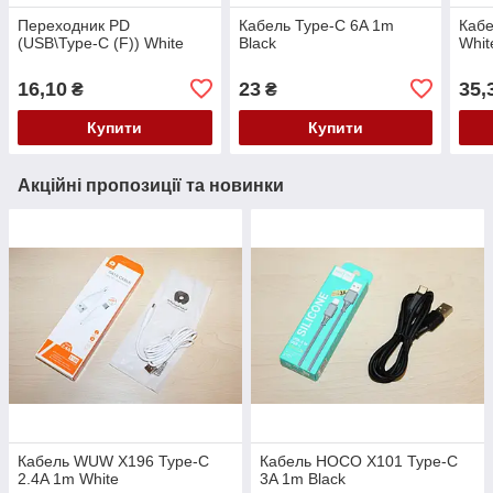
Переходник PD
Кабель Type-C 6A 1m
Каб
(USB\Type-C (F)) White
Black
Whit
16,10
23
35,
₴
₴
Купити
Купити
Акційні пропозиції та новинки
Кабель WUW X196 Type-C
Кабель HOCO X101 Type-C
2.4A 1m White
3A 1m Black