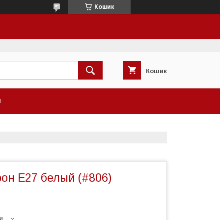
Кошик
Кошик
И
он E27 белый (#806)
и