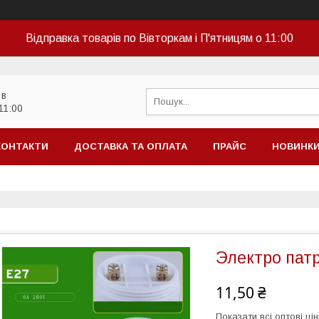
Відправка товарів по Вівторкам і П'ятницям о 11:00
 в
11:00
КОНТАКТИ
ДОСТАВКА ТА ОПЛАТА
ПРАЙС
НОВИНК
Электро патр
11,50 ₴
Показати всі оптові цін