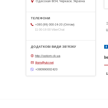
Одесская 8/34, Черкаси, Україна
Э
Оптом
+380 (99) 000-24-20
Ц
11:00-19:00 ViberChat
http://optom.ck.ua
І
8grn@ukr.net
+380990002420
Ц