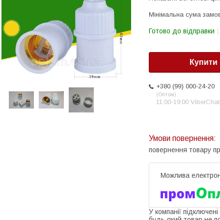
Мінімальна сума замов
Готово до відправки
Купити
+380 (99) 000-24-20
Оптом
11:00-19:00 ViberChat
повернення товару п
У компанії підключені
будь-який товар не п