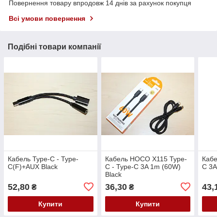
Повернення товару впродовж 14 днів за рахунок покупця
Всі умови повернення
Подібні товари компанії
Кабель Type-C - Type-
Кабель HOCO X115 Type-
Каб
C(F)+AUX Black
C - Type-C 3A 1m (60W)
C 3A
Black
52,80
36,30
43,
₴
₴
Купити
Купити