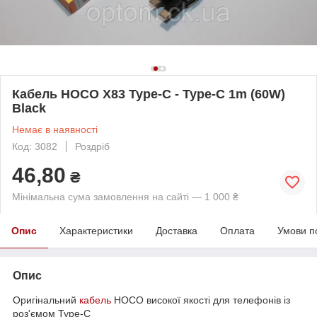
Кабель HOCO X83 Type-C - Type-C 1m (60W)
Black
Немає в наявності
Код: 3082
Роздріб
46,80
₴
Мінімальна сума замовлення на сайті — 1 000 ₴
Опис
Характеристики
Доставка
Оплата
Умови п
Опис
Оригінальний
кабель
HOCO високої якості для телефонів із
роз'ємом Type-C