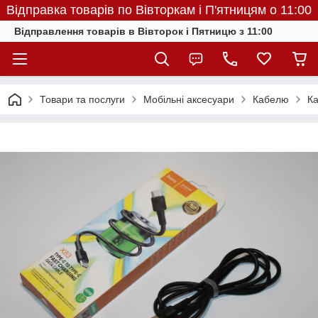
Відправка товарів по Вівторкам і П'ятницям о 11:00
Відправлення товарів в Вівторок і Пятницю з 11:00
Товари та послуги
Мобільні аксесуари
Кабелю
Ка