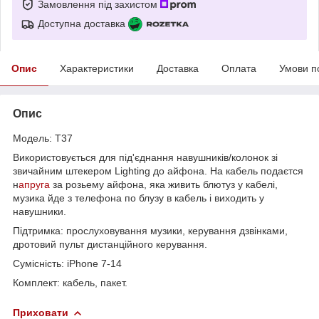
Замовлення під захистом
Доступна доставка
Опис
Характеристики
Доставка
Оплата
Умови п
Опис
Модель: T37
Використовується для під'єднання навушників/колонок зі
звичайним штекером Lighting до айфона. На кабель подаєтся
н
апруга
за розьему айфона, яка живить блютуз у кабелі,
музика йде з телефона по блузу в кабель і виходить у
навушники.
Підтримка: прослуховування музики, керування дзвінками,
дротовий пульт дистанційного керування.
Сумісність: iPhone 7-14
Комплект: кабель, пакет.
Приховати