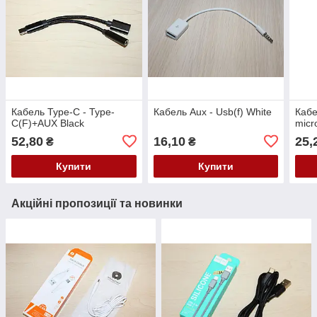
Кабель Type-C - Type-
Кабель Aux - Usb(f) White
Каб
C(F)+AUX Black
micr
52,80
16,10
25,
₴
₴
Купити
Купити
Акційні пропозиції та новинки