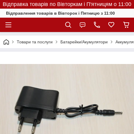
Відправка товарів по Вівторкам і П'ятницям о 11:00
Відправлення товарів в Вівторок і Пятницю з 11:00
Товари та послуги
Батарейки/Акумулятори
Аккумуля