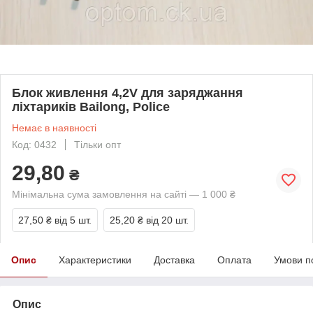
Блок живлення 4,2V для заряджання
ліхтариків Bailong, Police
Немає в наявності
Код: 0432
Тільки опт
29,80
₴
Мінімальна сума замовлення на сайті — 1 000 ₴
27,50 ₴
від 5 шт.
25,20 ₴
від 20 шт.
Опис
Характеристики
Доставка
Оплата
Умови п
Опис