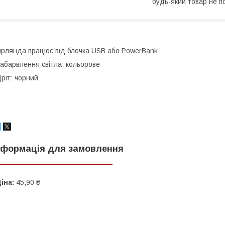
будь-який товар не п
ірлянда працює від блочка USB або PowerBank
абарвлення світла: кольорове
ріт: чорний
нформація для замовлення
іна:
45,90 ₴