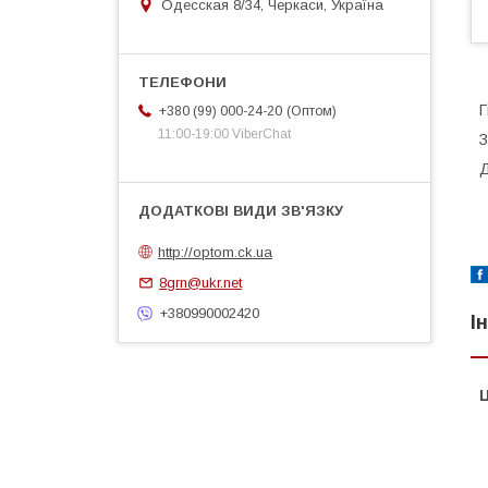
Одесская 8/34, Черкаси, Україна
Г
Оптом
+380 (99) 000-24-20
11:00-19:00 ViberChat
З
Д
http://optom.ck.ua
8grn@ukr.net
+380990002420
І
Ц