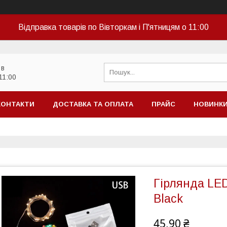
Відправка товарів по Вівторкам і П'ятницям о 11:00
 в
11:00
КОНТАКТИ
ДОСТАВКА ТА ОПЛАТА
ПРАЙС
НОВИНК
Гірлянда LED
Black
45,90 ₴