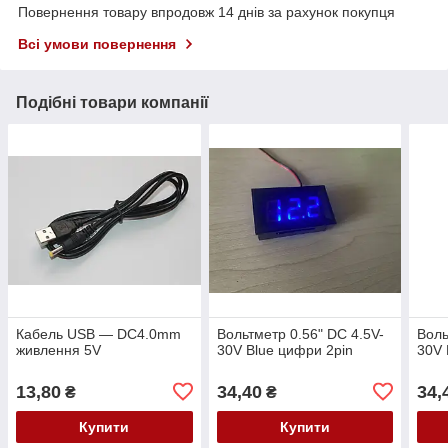
Повернення товару впродовж 14 днів за рахунок покупця
Всі умови повернення
Подібні товари компанії
Кабель USB — DC4.0mm
Вольтметр 0.56" DC 4.5V-
Воль
живлення 5V
30V Blue цифри 2pin
30V 
13,80
34,40
34,
₴
₴
Купити
Купити