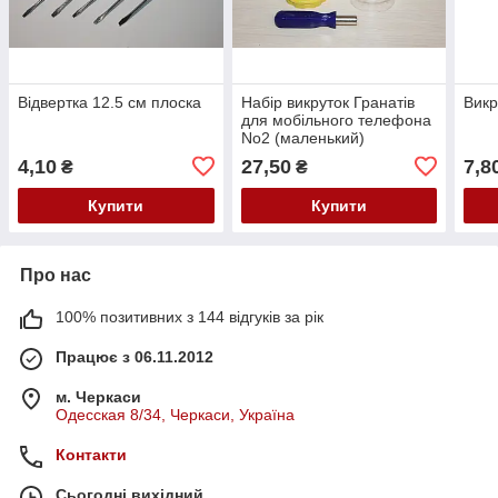
Відвертка 12.5 см плоска
Набір викруток Гранатів
Викр
для мобільного телефона
No2 (маленький)
4,10
27,50
7,8
₴
₴
Купити
Купити
Про нас
100% позитивних з 144 відгуків за рік
Працює з 06.11.2012
м. Черкаси
Одесская 8/34, Черкаси, Україна
Контакти
Сьогодні вихідний