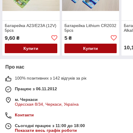
Батарейка A23/E23A (12V)
Батарейка Lithium CR2032
Бата
5pcs
5pcs
Alka
9,60
5
₴
₴
10,
Купити
Купити
Про нас
100% позитивних з 142 відгуків за рік
Працює з 06.11.2012
м. Черкаси
Одесская 8/34, Черкаси, Україна
Контакти
Сьогодні працює з 11:00 до 18:00
Показати весь графік роботи