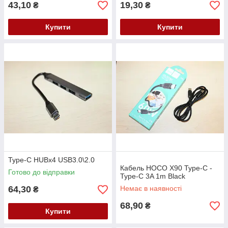
43,10
19,30
₴
₴
Купити
Купити
Type-C HUBx4 USB3.0\2.0
Кабель HOCO X90 Type-C -
Готово до відправки
Type-C 3A 1m Black
64,30
Немає в наявності
₴
68,90
₴
Купити