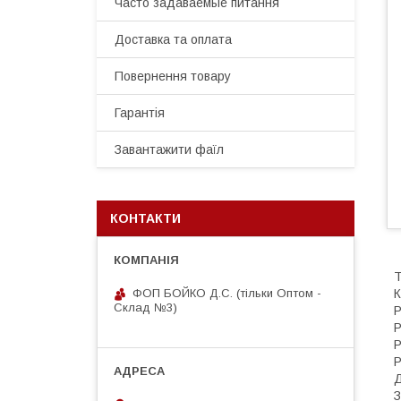
Часто задаваемые питання
Доставка та оплата
Повернення товару
Гарантія
Завантажити фаїл
КОНТАКТИ
Т
ФОП БОЙКО Д.С. (тільки Оптом -
К
Склад №3)
Р
Р
Р
Р
Д
З