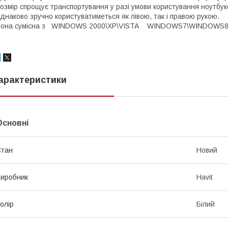
озмір спрощує транспортування у разі умови користування ноутб
днаково зручно користуватиметься як лівою, так і правою рукою.
Вона сумісна з WINDOWS 2000\XP\VISTA WINDOWS7\WINDOWS
арактеристики
Основні
Стан
Новий
иробник
Havit
олір
Білий