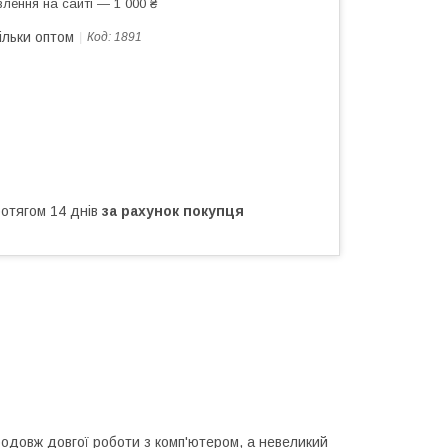
лення на сайті — 1 000 ₴
ільки оптом
Код:
1891
ротягом 14 днів
за рахунок покупця
одовж довгої роботи з комп'ютером, а невеликий