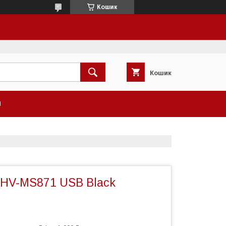
Кошик
Кошик
И
 HV-MS871 USB Black