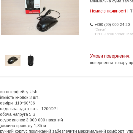
Мінімальна сума замов
Немає в наявності
Т
+380 (99) 000-24-20
Оптом
11:00-19:00 ViberChat
повернення товару п
ип інтерфейсу Usb
ількість кнопок 3 шт.
озміри 110*60*36
оздільна здатність 1200DPI
обоча напруга 5 В
есурс кнопок 3 000 000 нажатий
овжина проводу 1,35 м
ручний корпус покликаний забезпечити максимальний комфорт упр