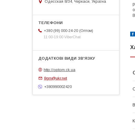
Одесская 8/34, Черкаси, Україна
р
о
Оптом
+380 (99) 000-24-20
11:00-19:00 ViberChat
Х
http://optom.ck.ua
8grn@ukr.net
+380990002420
В
К