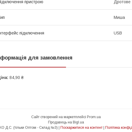
ідключення пристрою
Дротове
ип
Миша
нтерфейс підключення
USB
нформація для замовлення
іна:
84,90 ₴
Сайт створений на маркетплейсі
Prom.ua
Продавець на Bigl.ua
ФОП БОЙКО Д.С. (тільки Оптом - Склад №3) |
Поскаржитися на контент
|
Політика конфід