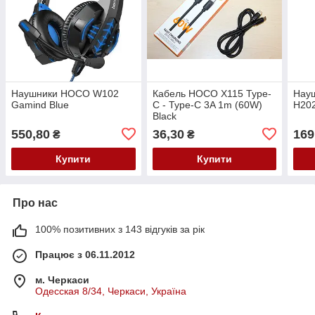
Наушники HOCO W102
Кабель HOCO X115 Type-
Науш
Gamind Blue
C - Type-C 3A 1m (60W)
H202
Black
550,80
36,30
169
₴
₴
Купити
Купити
Про нас
100% позитивних з 143 відгуків за рік
Працює з 06.11.2012
м. Черкаси
Одесская 8/34, Черкаси, Україна