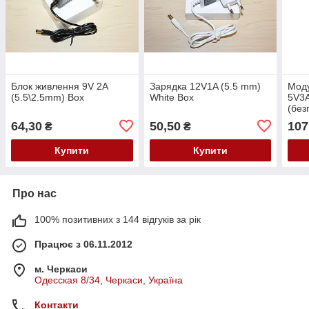
Блок живлення 9V 2A
Зарядка 12V1A (5.5 mm)
Моду
(5.5\2.5mm) Box
White Box
5V3
(без
2x1
64,30
50,50
107
₴
₴
Купити
Купити
Про нас
100% позитивних з 144 відгуків за рік
Працює з 06.11.2012
м. Черкаси
Одесская 8/34, Черкаси, Україна
Контакти