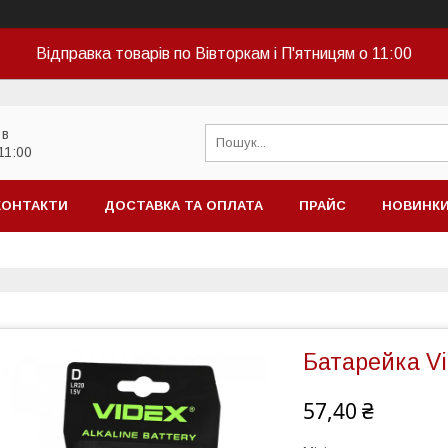
Відправка товарів по Вівторкам і П'ятницям о 11:00
 в
11:00
КОНТАКТИ
ДОСТАВКА ТА ОПЛАТА
ПРАЙС
НОВИНК
Батарейка Vid
57,40 ₴