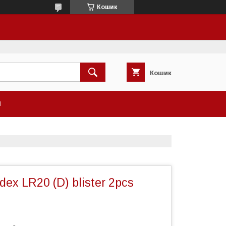
Кошик
Кошик
И
ex LR20 (D) blister 2pcs