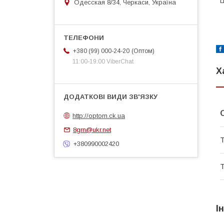
Ц
Одесская 8/34, Черкаси, Україна
Оптом
+380 (99) 000-24-20
11:00-19:00 ViberChat
Х
http://optom.ck.ua
8grn@ukr.net
Т
+380990002420
Т
І