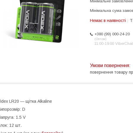
Мінімальне замовлення
Мінімальна сума замов
Немає в наявності
Т
+380 (99) 000-24-20
Оптом
11:00-19:00 ViberChat
повернення товару п
idex LR20 — щітка Alkaline
ипорозмір: D
апруга: 1.5 V
лок: 12 шт.