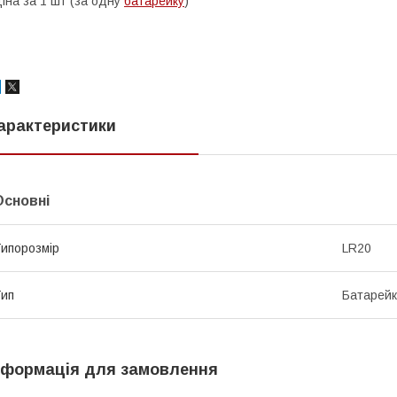
іна за 1 шт (за одну
батарейку
)
арактеристики
Основні
ипорозмір
LR20
ип
Батарей
нформація для замовлення