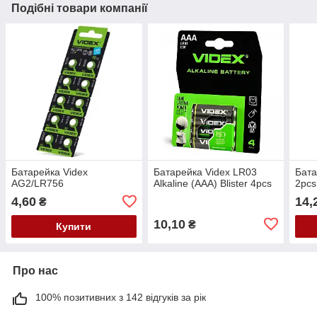
Подібні товари компанії
Батарейка Videx
Батарейка Videx LR03
Бата
AG2/LR756
Alkaline (AAA) Blister 4pcs
2pcs
4,60
14,
₴
10,10
₴
Купити
Про нас
100% позитивних з 142 відгуків за рік