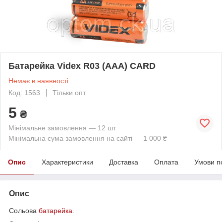
Батарейка Videx R03 (AAA) CARD
Немає в наявності
Код: 1563
Тільки опт
5
₴
Мінімальне замовлення — 12 шт.
Мінімальна сума замовлення на сайті — 1 000 ₴
Опис
Характеристики
Доставка
Оплата
Умови п
Опис
Сольова
батарейка
.